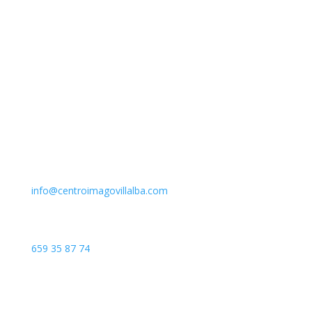
Email
info@centroimagovillalba.com
Teléfono
659 35 87 74
Dirección
C. Camino de la Fonda, 28400 Collado Villalba, Madrid