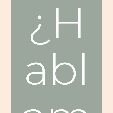
¿H
abl