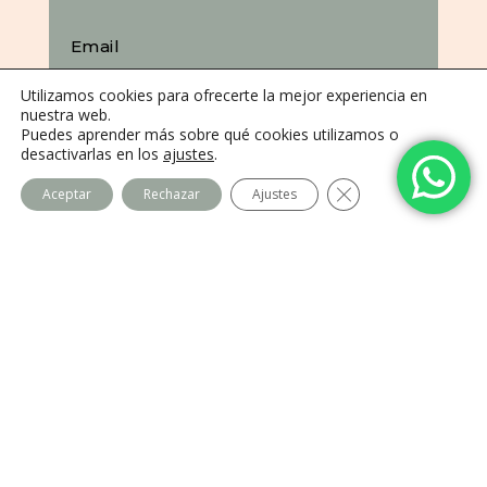
Email
info@centroimagovillalba.com
Utilizamos cookies para ofrecerte la mejor experiencia en
nuestra web.
Puedes aprender más sobre qué cookies utilizamos o
Teléfono
desactivarlas en los
ajustes
.
659 35 87 74
Cerrar el banner de
Aceptar
Rechazar
Ajustes
Dirección
C. Camino de la Fonda, 28400 Collado
Villalba, Madrid