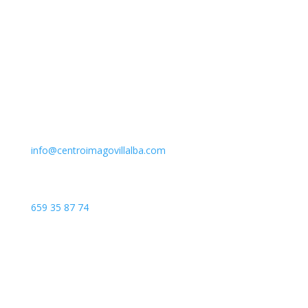
Email
info@centroimagovillalba.com
Teléfono
659 35 87 74
Dirección
C. Camino de la Fonda, 28400 Collado Villalba, Madrid